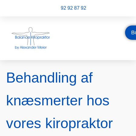
92 92 87 92
B
Behandling af
knæsmerter hos
vores kiropraktor