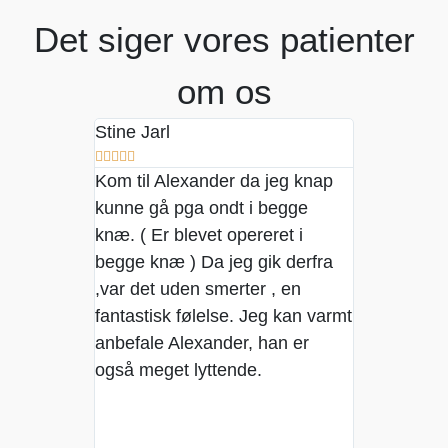
Det siger vores patienter
om os
Stine Jarl
David Laje










Kom til Alexander da jeg knap
Kom til Ale
kunne gå pga ondt i begge
løberknæ. 
knæ. ( Er blevet opereret i
og gav rådgi
begge knæ ) Da jeg gik derfra
komme mig 
,var det uden smerter , en
fantastisk følelse. Jeg kan varmt
anbefale Alexander, han er
også meget lyttende.