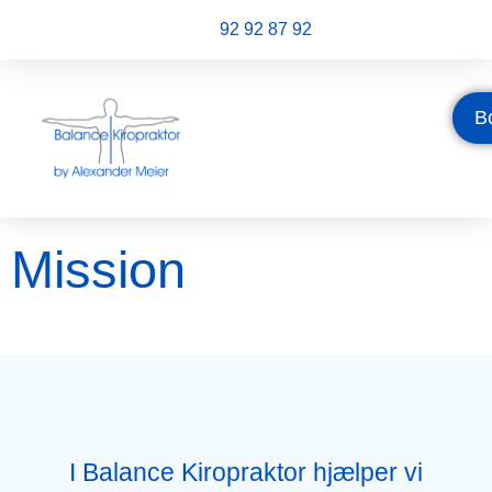
92 92 87 92
B
Mission
I Balance Kiropraktor hjælper vi